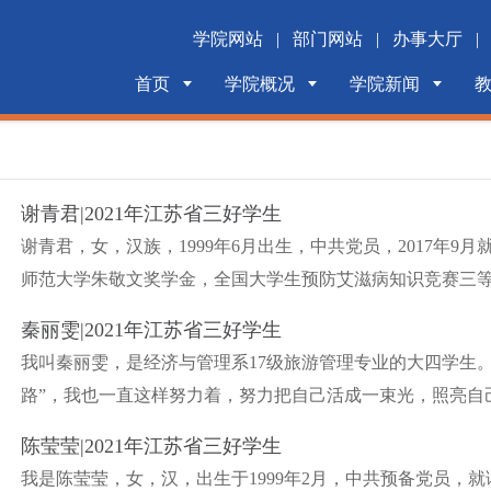
学院网站
|
部门网站
|
办事大厅
|
首页
学院概况
学院新闻
谢青君|2021年江苏省三好学生
谢青君，女，汉族，1999年6月出生，中共党员，2017年
师范大学朱敬文奖学金，全国大学生预防艾滋病知识竞赛三等奖
秦丽雯|2021年江苏省三好学生
我叫秦丽雯，是经济与管理系17级旅游管理专业的大四学生
路”，我也一直这样努力着，努力把自己活成一束光，照亮自己
陈莹莹|2021年江苏省三好学生
我是陈莹莹，女，汉，出生于1999年2月，中共预备党员，就