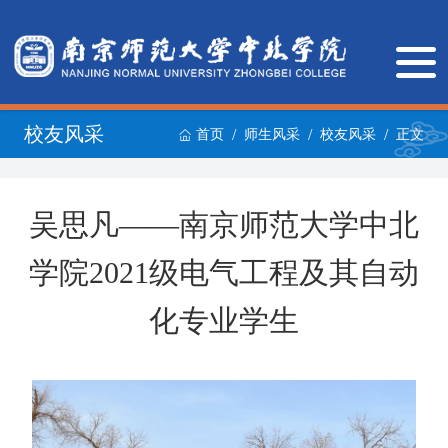
校友风采
/
/
/
首页
师生风采
校友风采
正文
吴思凡——南京师范大学中北
学院2021级电气工程及其自动
化专业学生