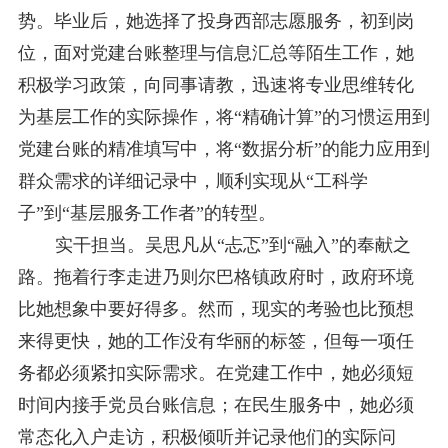
势。毕业后，她选择了投身西部志愿服务，初到岗
位，面对党建台账整理与信息汇总等陌生
工作
，她
积极学习政策，向同事请教，迅速将专业思维转化
为基层工作的实际操作，将
“精确计算”的习惯运用到
党建台账的精准填写中，将“数据分析”的能力应用到
群众需求的详细记录中，顺利实现从“工
科
学
子
”到“
基层
服务工作者
”的转型。
实干担当
。
吴思凡从
“忐忑”到“融入”的奉献之
路。拖着行李走进乃则尔巴格镇政府时，政府环境
比她想象中要好得多。然而，现实的考验也比预想
来得更快，她的工作没有华丽的标签，但每一项任
务都必须紧扣实际需求。在党建工作中，她必须短
时间内接手党员台账信息；在民生服务中，她必须
常态化入户走访，积极倾听并记录他们的实际问