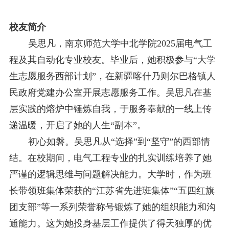
校友简介
吴思凡，南京师范大学中北学院
2025届电气工
程及其自动化专业校友。毕业后
，
她
积极参与
“大学
生
志愿服务
西部计划
”，在新疆喀什乃则尔巴格镇人
民政府党建办公室开展志愿服务工作。吴思凡在基
层实践的熔炉中锤炼自我，于服务奉献的一线上传
递温暖，开启了她的人生“副本”。
初心如磐
。
吴思凡从
“选择”到“坚守”的西部情
结。在校期间，电气工程专业的扎实训练培养了她
严谨的逻辑思维与问题解决能力。大学时，作为班
长带领班集体荣获的“江苏省先进班集体”“五四红旗
团支部”等一系列荣誉称号锻炼了她的组织能力和沟
通能力。这为她投身基层工作提供了得天独厚的优