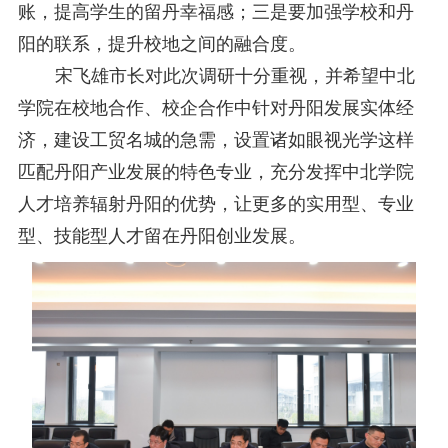
账，提高学生的留丹
幸福感
；三是要加强学校和丹
阳的联系，提升校地之间的融合度。
宋飞雄
市长对此次调研十分重视，并
希望
中北
学院在
校地合作
、
校企合作中针对丹阳发展实体经
济
，
建设工贸名城的急需，设置诸如眼视光学这样
匹配丹阳产业发展的特色专业，充分发挥中北学院
人才培养
辐射丹阳
的优势，
让更多
的
实用型、专业
型、技能型人才留在丹阳创业发展。