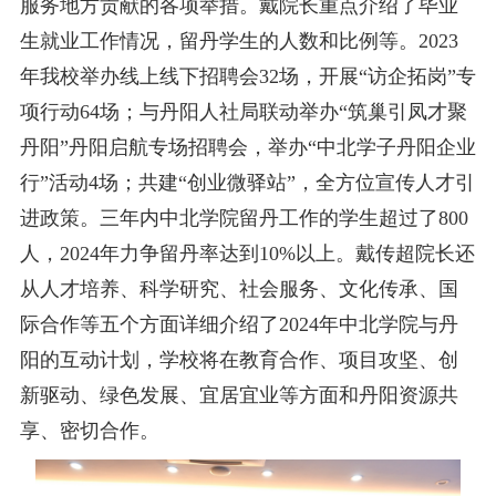
服务地方贡献的各项举措。戴院长重点介绍了
毕业
生
就业工作情况，留丹学生的人数和比例
等
。
2023
年我校举办线上线下招聘会32场，开展“访企拓岗”专
项行动64场
；
与丹阳人社局联动举办
“筑巢引凤才聚
丹阳”丹阳启航专场招聘会
，
举办
“中北学子丹阳企业
行”活动4场
；
共建
“创业微驿站”，全方位宣传人才引
进政策。三年内
中北学院
留丹工作的学生超过了
800
人，2024年力争留丹率达到10%以上。戴传超院长还
从人才培养、科学研究、社会服务、文化传承、国
际合作等五个方面详细介绍了2024年中北学院与丹
阳的互动计划，
学校将
在教育合作、项目攻坚、创
新驱动、绿色发展、宜居宜业等方面
和丹阳
资源共
享、
密切合作。