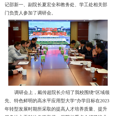
记邵新一、副院长夏宏全和教务处、学工处相关
部
门
负责人参加
了调研
会。
调研
会上
，
戴传超院长介绍了我校
围绕
“区域领
先、特色鲜明的高水平应用型大学”办学目标在
2023
年
转型发展时期所采取的提高人才培养质量、提升