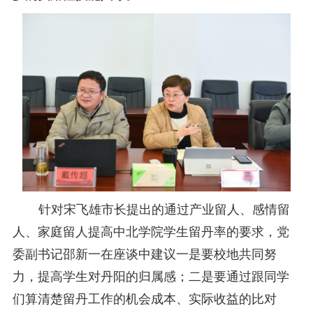
针对宋飞雄市长提出的通过产业留人、感情留
人、家庭留人提高中北学院学生留丹率的要求，党
委副书记邵新一
在座谈中
建议一是要校地共同努
力，提高学生
对丹阳
的归属
感
；
二
是要通过跟同学
们算清楚留丹工作的机会成本
、
实际
收
益的比对