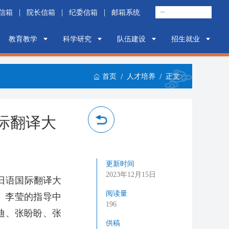
|
|
|
院长信箱
纪委信箱
邮箱系统
教育教学
科学研究
队伍建设
招生就业
/
/
首页
人才培养
正文
际翻译大
更新时间
2023年12月15日
日语国际翻译大
阅读量
、李莹的指导中
196
迪、张盼盼、张
供稿