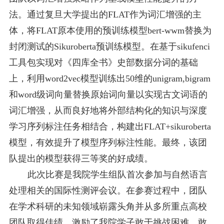
法。通过复旦大学提出的
FLAT作为词汇增强的主
体，将FLAT原本使用的
预训练模型
bert-wwm
替换为
封闭测试的Sikuroberta预训练模型。
在基于
sikufenci
工具包实现
对
《四库全书》
史部数据
分词
的基础
上
，
利用w
ord2vec
模型
训练出50维的unigram,bigram
和word级词向量替换原始词向量
以实现古文词语的
词汇增强，从而良好地将外部结构化的知识与深度
学习序列标注任务相结合，
构建
出
FLAT+sikuroberta
模型
，有效提升了模型序列标注
性能
。
最终，该团
队提出的模型
获得三等奖的
好
成绩。
此
次比赛是我
院
学生组队首次参加与自然语言
处理相关的国际性
测评会议
。在参赛过程中，
团队
在
学术科研的
未知领域崭露头角
并从多所重点高校
团队
取得佳绩，激励了
我
院学子敢于挑战困难，敢