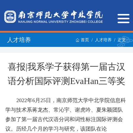
人才培养
/
/
首页
人才培养
正文
喜报|我系学子获得第一届古汉
语分析国际评测EvaHan三等奖
2
022
年
6月2
5
日，南京师范大学中北学院信息科
学与技术系蒋龙杰、常沁宇、谢虎吟
、夏朱
颖
团队
参加了第一届古代汉语分词和词性标注国际评测会
议
。历经几个月的学习与
研究
，
该
团队在论