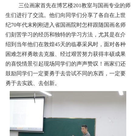
三位画家首先在博艺楼
201
教室与国画专业的师
生们进行了交流。他们向同学们分享了各自在上世
纪
70
年代末刚刚进入省国画院时怎样跟随国画名师
们刻苦学习的经历和独特的学习方法，尤其是在介
绍到当年他们在敦煌
45
天的临摹采风时，面对各种
困难怎样勇敢去克服、经过艰苦努力获得丰硕成果
的喜悦情景引起现场同学们的声声赞叹！画家们还
鼓励同学们一定要勇于去尝试不同的东西，一定要
勇于去实践、去创新。