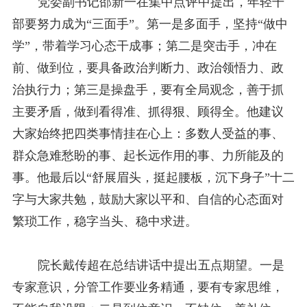
党委副书记邵新一在
集中点评
中提出，年轻干
部要努力成为“三面手”。第一是多面手，坚持“做中
学”，带着学习心态干成事；第二是突击手，冲在
前、做到位，要具备政治判断力、政治领悟力、政
治执行力；第三是操盘手，
要有全局观念，善于抓
主要矛盾，做到看得准、抓得狠、顾得全。他建议
大家始终把四类事情挂在心上：多数人受益的事、
群众急难愁盼的事、起长远作用的事、力所能及的
事。他最后以“舒展眉头，挺起腰板，沉下身子”十二
字与大家共勉，鼓励大家以平和、自信的心态面对
繁琐
工作，
稳字当头、稳中求进
。
院长戴传超在
总结讲话
中提出五点期望。一是
专家意识，分管工作要业务精通，要有专家思维，