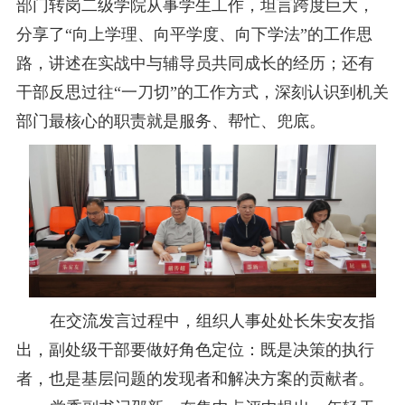
部门转岗二级学院从事学生工作，坦言跨度巨大，
分享了“向上学理、向平学度、向下学法”的工作思
路，讲述在实战中与辅导员共同成长的经历；还有
干部反思过往“一刀切”的工作方式，深刻认识到机关
部门最核心的职责就是服务、帮忙、兜底。
在
交流发言过程中
，组织人事处处长朱安友
指
出，
副处级干部
要
做好
角色
定位
：
既是决策的执行
者，也
是
基层问题的发现者
和
解决方案的贡献者
。