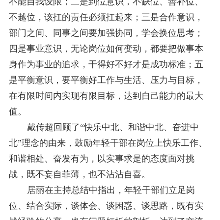
不能自我设限；二是到位意识，不缺位、善补位、
不越位，该扛的责任必须扛起来；三是合作意识，
部门之间、同事之间要加强协同，学会换位思考；
四是事业意识，无论岗位如何变动，都要把做事本
身作为事业的追求，干得好不好才是成功标准；五
是平衡意识，要平衡好工作与生活、压力与目标，
在有限时间内实现有限目标，达到自己能力的最大
值。
戴传超回顾了
“快乐中北、和谐中北、奋进中
北”理念的由来，鼓励年轻干部在岗位上快乐工作、
和谐相处、奋发有为，以实事求是的态度面对挑
战，既不妄自菲薄，也不沾沾自喜。
居丽在
主持
总结中
指出
，年轻干部们立足岗
位、结合实际，谈体会、谈困惑、谈思路，既有实