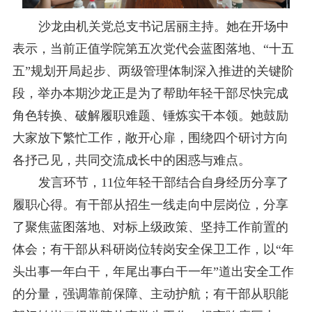
沙龙由
机关党总支书记
居丽主持。她在开场中
表示，当前正值学院第五次党代会蓝图落地、
“十五
五”规划开局起步、两级管理体制深入推进的关键阶
段，举办本期沙龙正是为了帮助年轻干部尽快完成
角色转换、破解履职难题、锤炼实干本领。她鼓励
大家放下繁忙工作，敞开心扉，围绕四个研讨方向
各抒己见，共同交流成长中的困惑与难点。
发言环节，
11
位年轻干部结合自身经历分享了
履职心得。有干部从招生一线走向中层岗位，分享
了聚焦蓝图落地、对标上级政策、坚持工作前置的
体会；有干部从科研岗位转岗安全保卫工作，以
“年
头出事一年白干，年尾出事白干一年”道出安全工作
的分量，强调靠前保障、主动护航；有干部从职能