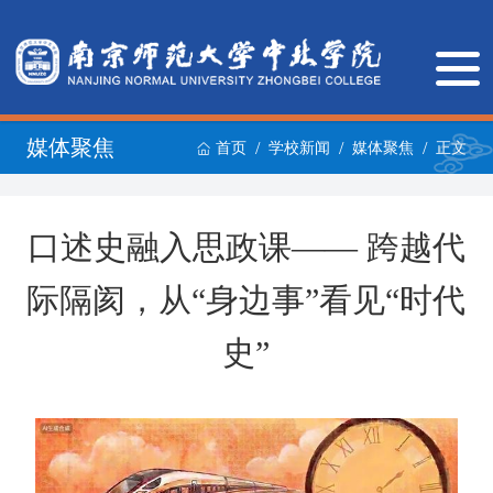
媒体聚焦
/
/
/
首页
学校新闻
媒体聚焦
正文
口述史融入思政课—— 跨越代
际隔阂，从“身边事”看见“时代
史”