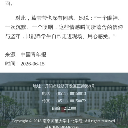
西。
对此，葛莹莹也深有同感。她说：“一个眼神、
一次沉默、一个哽咽，这些情感瞬间所蕴含的信仰
与坚守，只能靠学生自己走进现场、用心感受。”
来源：中国青年报
时间：2026-06-15
地址：丹阳市经济开发区正德路8号
电话：（0511）88150013
传真：（0511）88150072
邮编：212300
Copyright © 2018 南京师范大学中北学院. All rights reserved.
苏ICP备14044677号