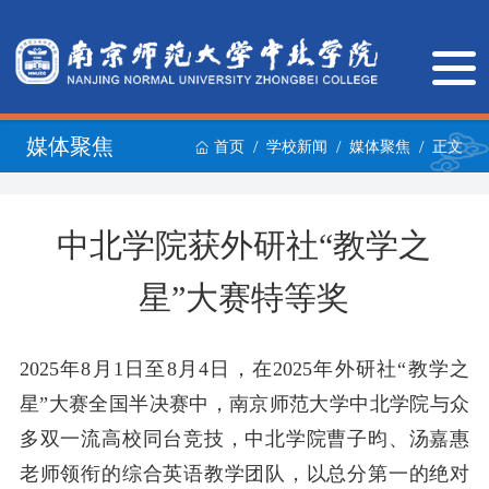
媒体聚焦
/
/
/
首页
学校新闻
媒体聚焦
正文
中北学院获外研社“教学之
星”大赛特等奖
2025年8月1日至8月4日，在2025年外研社“教学之
星”大赛全国半决赛中，南京师范大学中北学院与众
多双一流高校同台竞技，中北学院曹子昀、汤嘉惠
老师领衔的综合英语教学团队，以总分第一的绝对