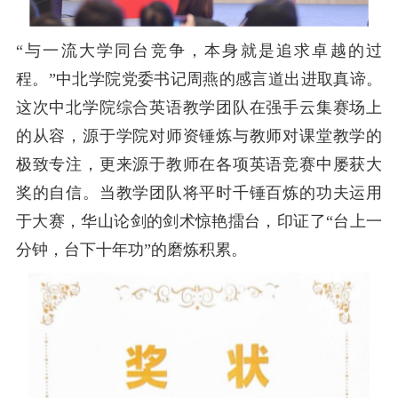
“与一流大学同台竞争，本身就是追求卓越的过
程。”中北学院党委书记周燕的感言道出进取真谛。
这次中北学院综合英语教学团队在强手云集赛场上
的从容，源于学院对师资锤炼与教师对课堂教学的
极致专注，更来源于教师在各项英语竞赛中屡获大
奖的自信。当教学团队将平时千锤百炼的功夫运用
于大赛，华山论剑的剑术惊艳擂台，印证了“台上一
分钟，台下十年功”的磨炼积累。