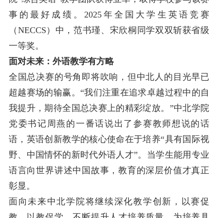
事的最好成绩。2025年全国大学生英语竞赛
（NECCS）中，范书瑾、宋欣桐同学双双斩获省级
一等奖。
面对未来：外语教学有方略
全国总决赛的号角即将吹响，但中北人的目光早已
超越赛场的输赢。“我们注重在追求卓越过程中的自
我提升，期待全国总决赛上的精彩绽放。”中北学院
党委书记周燕的一番话说出了参赛教师想说的话
语，英语创新教学的核心使命在于培养“具有国际视
野、中国情怀的新时代外语人才”。当学生能用专业
语言向世界讲述中国故事，教育的深层价值才真正
彰显。
面向未来中北学院将继续深化教学创新，以赛促
教、以教促学，不断提升人才培养质量，为培养具