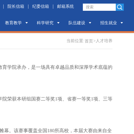
|
|
|
院长信箱
纪委信箱
邮箱系统
教育教学
科学研究
队伍建设
招生就业
当前位置:
>
人才培养
首页
教育学院承办，是一场具有卓越品质和深厚学术底蕴的
院荣获本研组国赛二等奖1项、省赛一等奖1项、三等
帷幕。该赛事覆盖全国180所高校，本届大赛由来自全