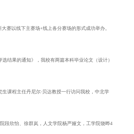
模创新大赛以线下主赛场+线上各分赛场的形式成功举办。
）评选结果的通知》，我校有两篇本科毕业论文（设计）
究生课程主任丹尼尔·贝达教授一行访问我校，中北学
学院段欣怡、徐群岚，人文学院杨严娅文，工学院饶晔4